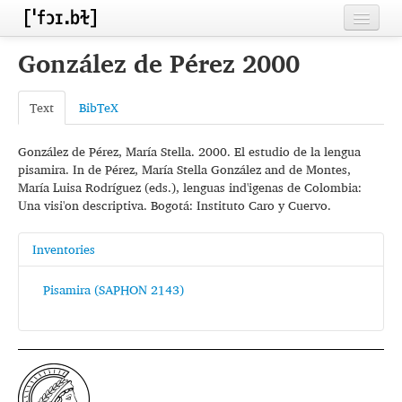
Home
González de Pérez 2000
Contributors
Text
BibTeX
Inventories
González de Pérez, María Stella. 2000. El estudio de la lengua
Languages
pisamira. In de Pérez, María Stella González and de Montes,
María Luisa Rodríguez (eds.), lenguas ind'igenas de Colombia:
Segments
Una visi'on descriptiva. Bogotá: Instituto Caro y Cuervo.
Sources
Inventories
Conventions
Pisamira (SAPHON 2143)
FAQ