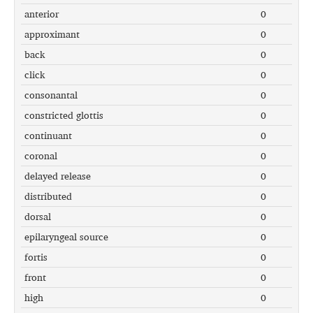
anterior
0
approximant
0
back
0
click
0
consonantal
0
constricted glottis
0
continuant
0
coronal
0
delayed release
0
distributed
0
dorsal
0
epilaryngeal source
0
fortis
0
front
0
high
0