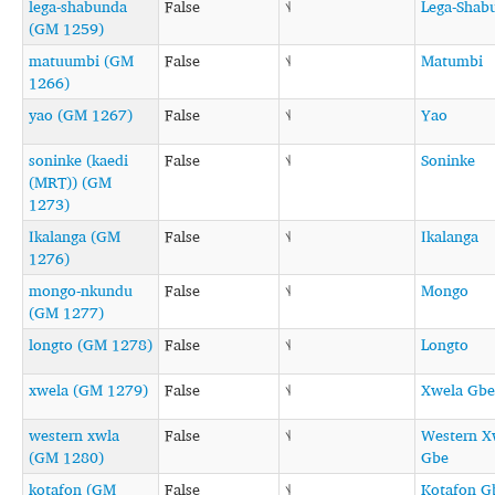
lega-shabunda
False
˦˨
Lega-Shab
(GM 1259)
matuumbi (GM
False
˦˨
Matumbi
1266)
yao (GM 1267)
False
˦˨
Yao
soninke (kaedi
False
˦˨
Soninke
(MRT)) (GM
1273)
Ikalanga (GM
False
˦˨
Ikalanga
1276)
mongo-nkundu
False
˦˨
Mongo
(GM 1277)
longto (GM 1278)
False
˦˨
Longto
xwela (GM 1279)
False
˦˨
Xwela Gbe
western xwla
False
˦˨
Western X
(GM 1280)
Gbe
kotafon (GM
False
˦˨
Kotafon G