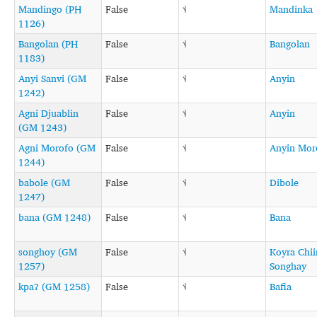
Mandingo (PH
False
˦˨
Mandinka
1126)
Bangolan (PH
False
˦˨
Bangolan
1183)
Anyi Sanvi (GM
False
˦˨
Anyin
1242)
Agni Djuablin
False
˦˨
Anyin
(GM 1243)
Agni Morofo (GM
False
˦˨
Anyin Mor
1244)
babole (GM
False
˦˨
Dibole
1247)
bana (GM 1248)
False
˦˨
Bana
songhoy (GM
False
˦˨
Koyra Chii
1257)
Songhay
kpaʔ (GM 1258)
False
˦˨
Bafia