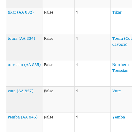
tikar (AA 832)
False
˦˨
Tikar
toura (AA 834)
False
˦˨
Toura (Cô
d'Ivoire)
toussian (AA 835)
False
˦˨
Northern
Toussian
vute (AA 837)
False
˦˨
Vute
yemba (AA 845)
False
˦˨
Yemba