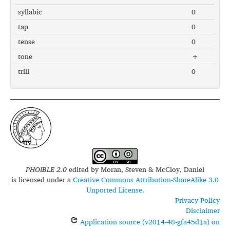
syllabic
0
tap
0
tense
0
tone
+
trill
0
PHOIBLE 2.0
edited by
Moran, Steven & McCloy, Daniel
is licensed under a
Creative Commons Attribution-ShareAlike 3.0
Unported License
.
Privacy Policy
Disclaimer
Application source (v2014-48-gfa45d1a) on