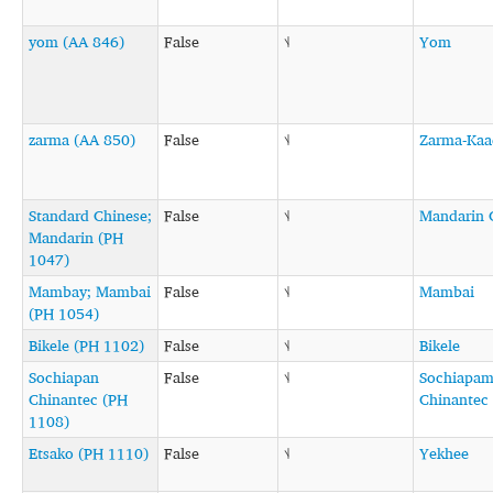
yom (AA 846)
False
˦˨
Yom
zarma (AA 850)
False
˦˨
Zarma-Ka
Standard Chinese;
False
˦˨
Mandarin 
Mandarin (PH
1047)
Mambay; Mambai
False
˦˨
Mambai
(PH 1054)
Bikele (PH 1102)
False
˦˨
Bikele
Sochiapan
False
˦˨
Sochiapa
Chinantec (PH
Chinantec
1108)
Etsako (PH 1110)
False
˦˨
Yekhee