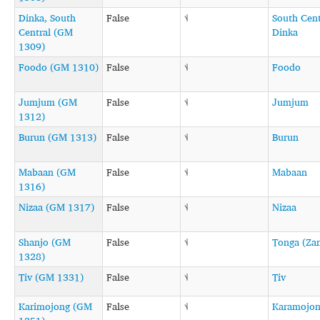
Dinka, South
False
˦˨
South Cent
Central (GM
Dinka
1309)
Foodo (GM 1310)
False
˦˨
Foodo
Jumjum (GM
False
˦˨
Jumjum
1312)
Burun (GM 1313)
False
˦˨
Burun
Mabaan (GM
False
˦˨
Mabaan
1316)
Nizaa (GM 1317)
False
˦˨
Nizaa
Shanjo (GM
False
˦˨
Tonga (Za
1328)
Tiv (GM 1331)
False
˦˨
Tiv
Karimojong (GM
False
˦˨
Karamojo