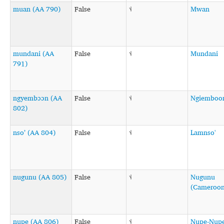
muan (AA 790)
False
˦˨
Mwan
mundani (AA
False
˦˨
Mundani
791)
ngyembɔɔn (AA
False
˦˨
Ngiemboo
802)
nsoʼ (AA 804)
False
˦˨
Lamnso'
nugunu (AA 805)
False
˦˨
Nugunu
(Cameroon
nupe (AA 806)
False
˦˨
Nupe-Nupe