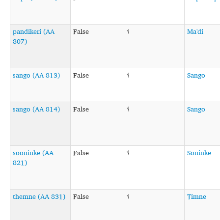
pandikeri (AA
False
˦˨
Ma'di
807)
sango (AA 813)
False
˦˨
Sango
sango (AA 814)
False
˦˨
Sango
sooninke (AA
False
˦˨
Soninke
821)
themne (AA 831)
False
˦˨
Timne