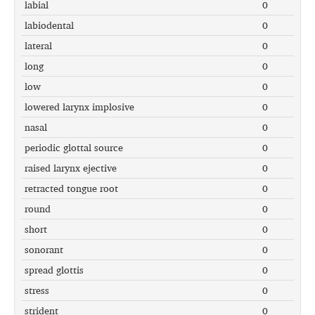
labial
0
labiodental
0
lateral
0
long
0
low
0
lowered larynx implosive
0
nasal
0
periodic glottal source
0
raised larynx ejective
0
retracted tongue root
0
round
0
short
0
sonorant
0
spread glottis
0
stress
0
strident
0