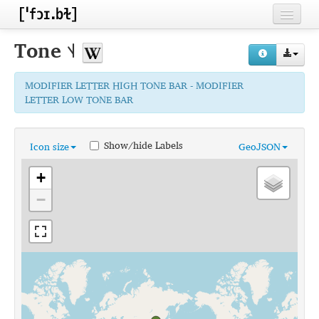
Home
Tone
˦˨
Contributors
MODIFIER LETTER HIGH TONE BAR - MODIFIER
Inventories
LETTER LOW TONE BAR
Languages
Show/hide Labels
Icon size
GeoJSON
Segments
+
Sources
−
Conventions
FAQ