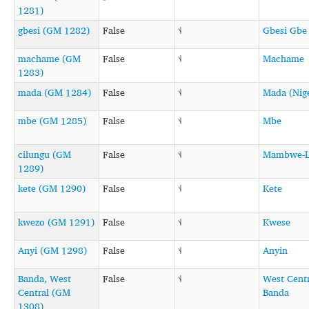
1281)
gbesi (GM 1282)
False
˦˨
Gbesi Gbe
machame (GM
False
˦˨
Machame
1283)
mada (GM 1284)
False
˦˨
Mada (Nige
mbe (GM 1285)
False
˦˨
Mbe
cilungu (GM
False
˦˨
Mambwe-L
1289)
kete (GM 1290)
False
˦˨
Kete
kwezo (GM 1291)
False
˦˨
Kwese
Anyi (GM 1298)
False
˦˨
Anyin
Banda, West
False
˦˨
West Centr
Central (GM
Banda
1308)