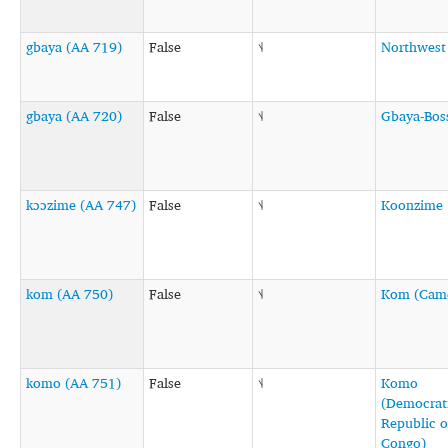
gbaya (AA 719)
False
˦˨
Northwest
gbaya (AA 720)
False
˦˨
Gbaya-Bos
kɔɔzime (AA 747)
False
˦˨
Koonzime
kom (AA 750)
False
˦˨
Kom (Cam
komo (AA 751)
False
˦˨
Komo
(Democrat
Republic o
Congo)