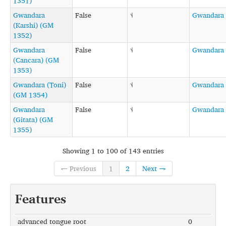
1351)
Gwandara
False
˦˨
Gwandara
(Karshi) (GM
1352)
Gwandara
False
˦˨
Gwandara
(Cancara) (GM
1353)
Gwandara (Toni)
False
˦˨
Gwandara
(GM 1354)
Gwandara
False
˦˨
Gwandara
(Gitata) (GM
1355)
Showing 1 to 100 of 143 entries
← Previous
1
2
Next →
Features
advanced tongue root
0