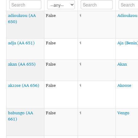
adioukrou (AA
False
˦˨
Adioukrou
650)
adja (AA 651)
False
˦˨
Aja (Benin
akan (AA 655)
False
˦˨
Akan
akɔɔse (AA 656)
False
˦˨
Akoose
babungo (AA
False
˦˨
Vengo
661)