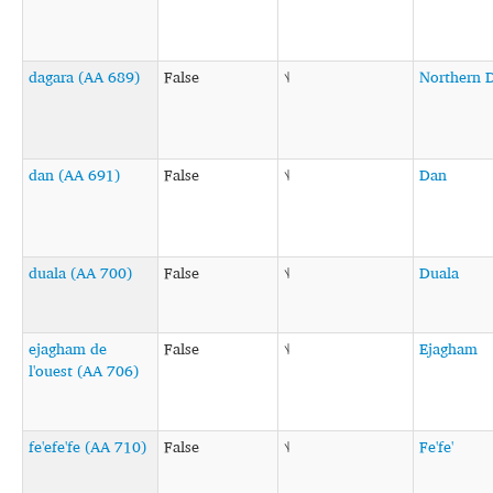
dagara (AA 689)
False
˦˨
Northern 
dan (AA 691)
False
˦˨
Dan
duala (AA 700)
False
˦˨
Duala
ejagham de
False
˦˨
Ejagham
l'ouest (AA 706)
fe'efe'fe (AA 710)
False
˦˨
Fe'fe'