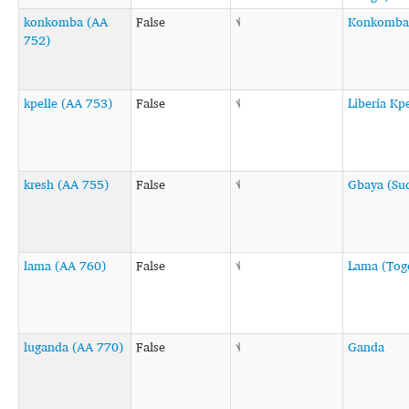
konkomba (AA
False
˦˨
Konkomba
752)
kpelle (AA 753)
False
˦˨
Liberia Kpe
kresh (AA 755)
False
˦˨
Gbaya (Su
lama (AA 760)
False
˦˨
Lama (Tog
luganda (AA 770)
False
˦˨
Ganda