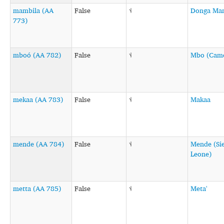
mambila (AA
False
˦˨
Donga Ma
773)
mboó (AA 782)
False
˦˨
Mbo (Cam
mekaa (AA 783)
False
˦˨
Makaa
mende (AA 784)
False
˦˨
Mende (Sie
Leone)
metta (AA 785)
False
˦˨
Meta'